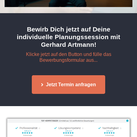
/
Loaded
:
Unmute
Playback
100.00%
Rate
Bewirb Dich jetzt auf Deine
individuelle Planungssession mit
Gerhard Artmann!
Klicke jetzt auf den Button und fülle das
Bewerbungsformular aus...
Jetzt Termin anfragen