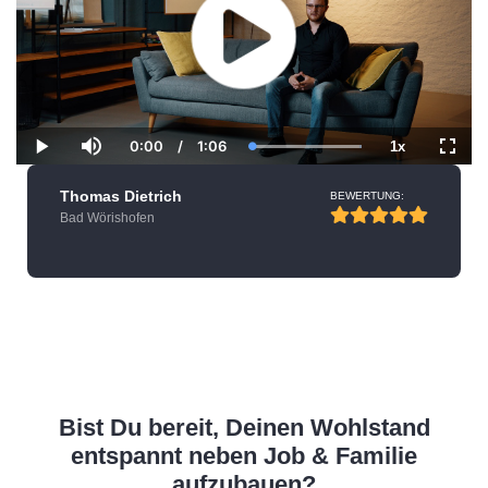
0:00
/
1:06
1x
Current
Duration
Loaded
:
Play
Mute
Playback
Fulls
Time
100.00%
Rate
Thomas Dietrich
BEWERTUNG:
Bad Wörishofen
Bist Du bereit, Deinen Wohlstand
entspannt neben Job & Familie
aufzubauen?