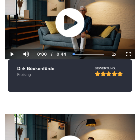
0:00
/
0:44
1x
Current
Duration
Loaded
:
Play
Mute
Playback
Fulls
Time
100.00%
Rate
Dirk Böckenförde
BEWERTUNG:
Freising